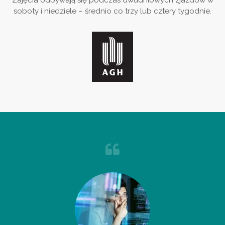
Zajęcia odbywają się podczas dwudniowych zjazdów w
soboty i niedziele – średnio co trzy lub cztery tygodnie.